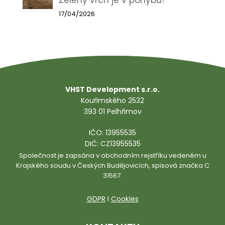
Zelený vrch je v pohybu!
17/04/2026
VHST Development s.r.o.
Kouřimského 2532
393 01 Pelhřimov
IČO: 13955535
DIČ: CZ13955535
Společnost je zapsána v obchodním rejstříku vedeném u
Krajského soudu v Českých Budějovicích, spisová značka C
31567.
GDPR
I
Cookies