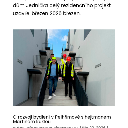
dům Jednička celý rezidenčního projekt
uzavře. březen 2026 březen...
O rozvoji bydlení v Pelhřimově s hejtmanem
Martinem Kuklou
autor:
info@vhstdevelopment.cz
|
Bře 23, 2026
|