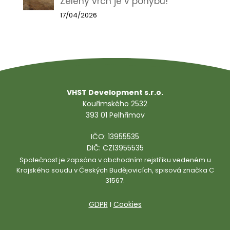
Zelený vrch je v pohybu!
17/04/2026
VHST Development s.r.o.
Kouřimského 2532
393 01 Pelhřimov
IČO: 13955535
DIČ: CZ13955535
Společnost je zapsána v obchodním rejstříku vedeném u
Krajského soudu v Českých Budějovicích, spisová značka C
31567.
GDPR
I
Cookies