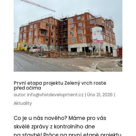
První etapa projektu Zelený vrch roste
před očima
autor:
info@vhstdevelopment.cz
|
Úno 21, 2026
|
Aktuality
Co je u nás nového? Máme pro vás
skvělé zprávy z kontrolního dne
na stavbě! Práce na první etapě projektu