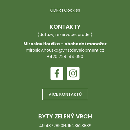
GDPR
I
Cookies
KONTAKTY
(dotazy, rezervace, prodej)
Miroslav Houška – obchodní manažer
miroslav.houska@vhstdevelopment.cz
+420 728 144 090
VÍCE KONTAKTŮ
BYTY ZELENÝ VRCH
49.4372850N, 15.2352383E