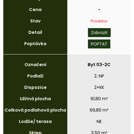
Cena
-
Stav
Prodáno
Detail
Zobrazit
Poptávka
POPTAT
Označení
Byt 03-2C
Podlaží
2. NP
Dispozice
2+KK
Užitná
plocha
61,80 m²
Celková
podlahová
plocha
69,80 m²
Lodžie/
terasa
NE
Sklep
3,50 m²