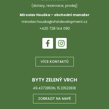
(dotazy, rezervace, prodej)
Miroslav Houška – obchodní manažer
miroslav.houska@vhstdevelopment.cz
+420 728 144 090
VÍCE KONTAKTŮ
BYTY ZELENÝ VRCH
49.4372850N, 15.2352383E
ZOBRAZIT NA MAPĚ