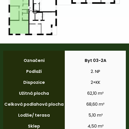
Označení
Byt 03-2A
Podlaží
2. NP
Dispozice
2+KK
Užitná
plocha
62,10 m²
Celková
podlahová
plocha
68,60 m²
Lodžie/
terasa
5,10 m²
Sklep
4,50 m²