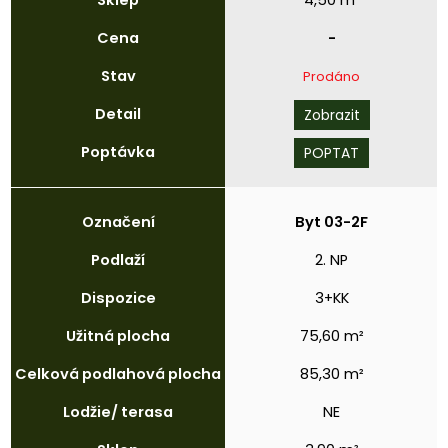
Sklep
4,50 m²
Cena
-
Stav
Prodáno
Detail
Zobrazit
Poptávka
POPTAT
Označení
Byt 03-2F
Podlaží
2. NP
Dispozice
3+KK
Užitná
plocha
75,60 m²
Celková
podlahová
plocha
85,30 m²
Lodžie/
terasa
NE