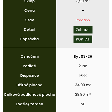
Sklep
3,90 m²
Cena
-
Stav
Prodáno
Detail
Zobrazit
Poptávka
POPTAT
Označení
Byt 03-2H
Podlaží
2. NP
Dispozice
1+KK
Užitná
plocha
34,00 m²
Celková
podlahová
plocha
38,80 m²
Lodžie/
terasa
NE