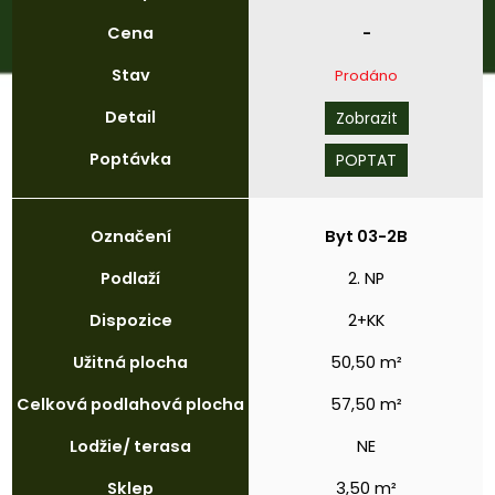
Cena
-
Stav
Prodáno
Detail
Zobrazit
Poptávka
POPTAT
Označení
Byt 03-2B
Podlaží
2. NP
Dispozice
2+KK
Užitná
plocha
50,50 m²
Celková
podlahová
plocha
57,50 m²
Lodžie/
terasa
NE
Sklep
3,50 m²