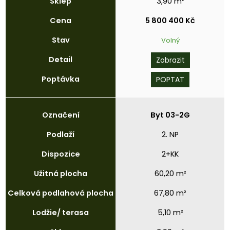
Sklep
3,90 m²
Cena
5 800 400 Kč
Stav
Volný
Detail
Zobrazit
Poptávka
POPTAT
Označení
Byt 03-2G
Podlaží
2. NP
Dispozice
2+KK
Užitná
plocha
60,20 m²
Celková
podlahová
plocha
67,80 m²
Lodžie/
terasa
5,10 m²