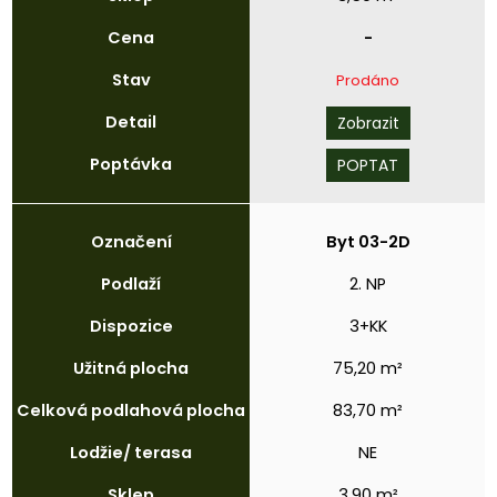
Cena
-
Stav
Prodáno
Detail
Zobrazit
Poptávka
POPTAT
Označení
Byt 03-2D
Podlaží
2. NP
Dispozice
3+KK
Užitná
plocha
75,20 m²
Celková
podlahová
plocha
83,70 m²
Lodžie/
terasa
NE
Sklep
3,90 m²