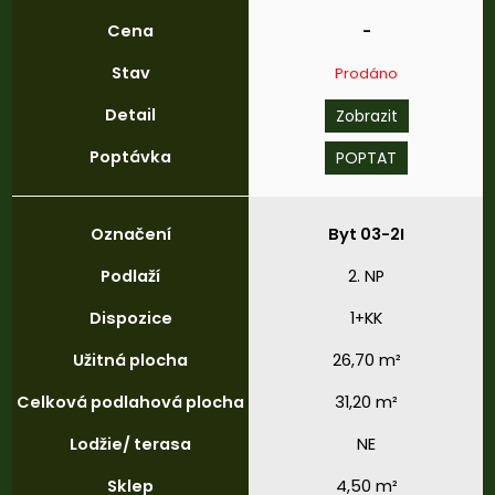
Cena
-
Stav
Prodáno
Detail
Zobrazit
Poptávka
POPTAT
Označení
Byt 03-2I
Podlaží
2. NP
Dispozice
1+KK
Užitná
plocha
26,70 m²
Celková
podlahová
plocha
31,20 m²
Lodžie/
terasa
NE
Sklep
4,50 m²