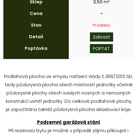
Sklep
3,50 m²
Cena
-
Stav
Prodáno
Detail
Zobrazit
Poptávka
POPTAT
Podlahová plocha ve smyslu nařízení vlády č.366/2013 Sb.
tedy půdorysná plocha všech místností jednotky včetně
půdorysné plochy všech svislých nosných a nenosných
konstrukcí uvnitř jednotky. Do celkové podlahové plochy
je započítána taktéž půdorysná plocha skladovací kóje.
Podzemní garážová stání
Při rezervaci bytu je možné v případě zájmu přikoupit i