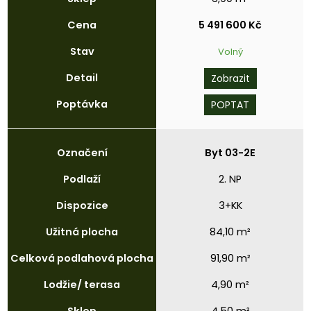
Cena
5 491 600 Kč
Stav
Volný
Detail
Zobrazit
Poptávka
POPTAT
Označení
Byt 03-2E
Podlaží
2. NP
Dispozice
3+KK
Užitná
plocha
84,10 m²
Celková
podlahová
plocha
91,90 m²
Lodžie/
terasa
4,90 m²