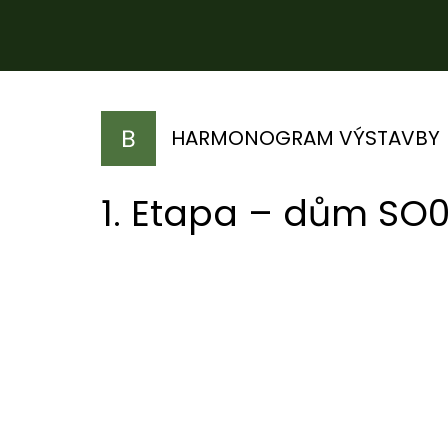
HARMONOGRAM VÝSTAVBY
1. Etapa – dům SO
JARO 2025
PODZIM
Zahájení výstavby
Dokončen
stav