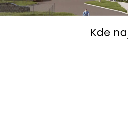
Kde na
BYTY ZELENÝ VRCH
49.4372850N, 15.2352383E