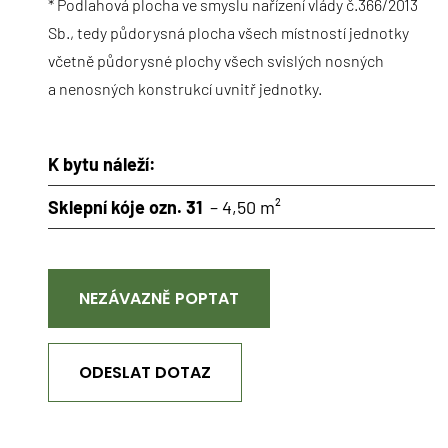
* Podlahová plocha ve smyslu nařízení vlády č.366/2013
Sb., tedy půdorysná plocha všech místností jednotky
včetně půdorysné plochy všech svislých nosných
a nenosných konstrukcí uvnitř jednotky.
K bytu náleží:
Sklepní kóje ozn. 31
– 4,50 m²
NEZÁVAZNĚ POPTAT
ODESLAT DOTAZ