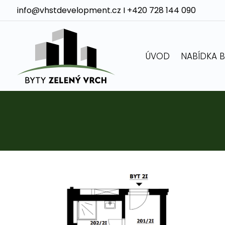
info@vhstdevelopment.cz
I
+420 728 144 090
ÚVOD
NABÍDKA 