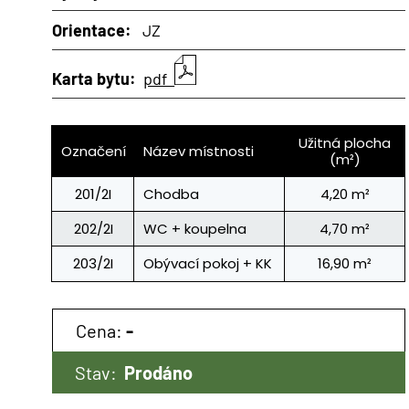
Orientace:
JZ
Karta bytu:
pdf
Užitná plocha
Označení
Název místnosti
(m²)
201/2I
Chodba
4,20 m²
202/2I
WC + koupelna
4,70 m²
203/2I
Obývací pokoj + KK
16,90 m²
Cena:
-
Stav:
Prodáno