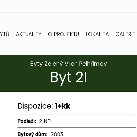
BYTŮ
AKTUALITY
O PROJEKTU
LOKALITA
GALERIE
Byty Zelený Vrch Pelhřimov
Byt 2I
Dispozice:
1+kk
Podlaží:
2.NP
Bytový dům:
SO03