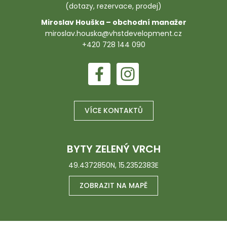
(dotazy, rezervace, prodej)
Miroslav Houška – obchodní manažer
miroslav.houska@vhstdevelopment.cz
+420 728 144 090
VÍCE KONTAKTŮ
BYTY ZELENÝ VRCH
49.4372850N, 15.2352383E
ZOBRAZIT NA MAPĚ