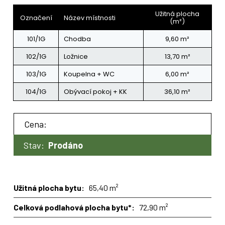
Užitná plocha
Označení
Název místnosti
(m²)
101/1G
Chodba
9,60 m²
102/1G
Ložnice
13,70 m²
103/1G
Koupelna + WC
6,00 m²
104/1G
Obývací pokoj + KK
36,10 m²
Cena:
Stav:
Prodáno
Užitná plocha bytu:
65,40 m²
Celková podlahová plocha bytu*:
72,90 m²