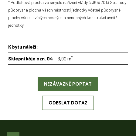
* Podlahová plocha ve smyslu nařízení vlády č.366/2013 Sb., tedy
půdorysná plocha všech místností jednotky včetně půdorysné
plochy všech svislých nosných a nenosných konstrukcí uvnitř
jednotky.
K bytu náleží:
Sklepní kóje ozn. 04
– 3,90 m²
NEZÁVAZNĚ POPTAT
ODESLAT DOTAZ