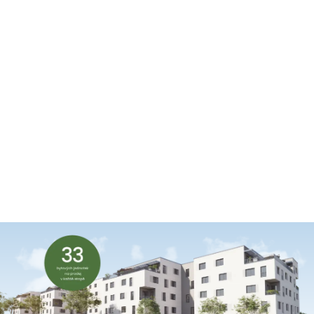
JARO 2027
Kolaudace + dokončení terénních úprav
LÉTO 2027
Předání bytů