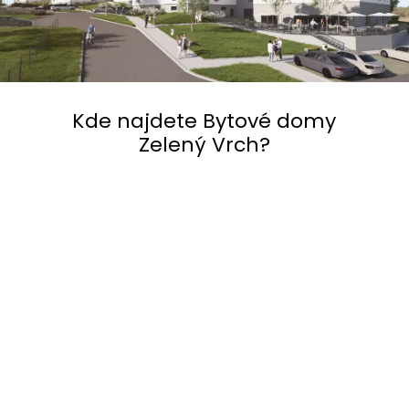
Kde najdete Bytové domy
Zelený Vrch?
BYTY ZELENÝ VRCH
49.4372850N, 15.2352383E