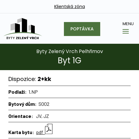
Klientská zóna
POPTÁVKA
Byty Zelený Vrch Pelhřimov
Byt 1G
Dispozice:
2+kk
Podlaží:
1.NP
Bytový dům:
SO02
Orientace:
JV, JZ
Karta bytu:
pdf