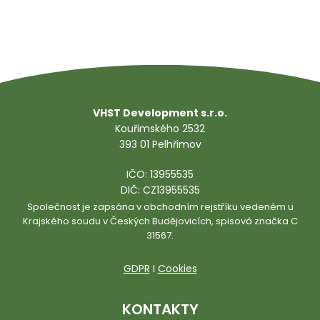
Odesláním tohoto formuláře dávám souhlas
ke
zpracování mých osobních údajů dle zásad GDPR
.
VHST Development s.r.o.
Kouřimského 2532
393 01 Pelhřimov
IČO: 13955535
DIČ: CZ13955535
Společnost je zapsána v obchodním rejstříku vedeném u
Krajského soudu v Českých Budějovicích, spisová značka C
31567.
GDPR
I
Cookies
KONTAKTY