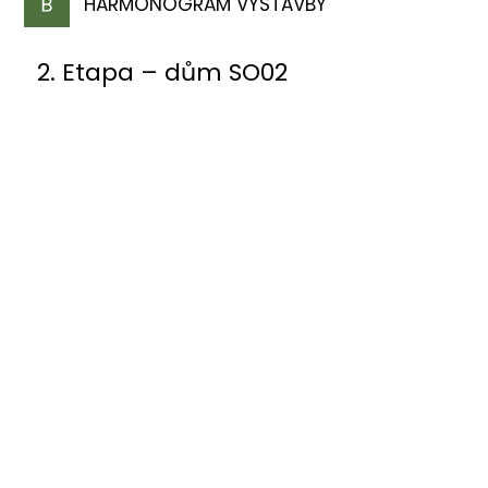
HARMONOGRAM VÝSTAVBY
2. Etapa – dům SO02
PODZIM 2025
Zahájení výstavby
JARO 2026
Dokončení hrubé stavby
JARO 2027
Dokončení kompletní stavby vč. interiérů