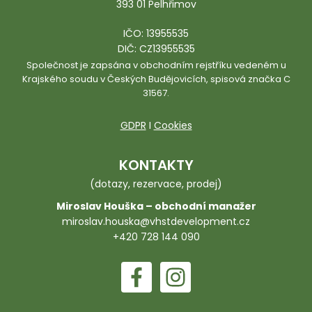
393 01 Pelhřimov
IČO: 13955535
DIČ: CZ13955535
Společnost je zapsána v obchodním rejstříku vedeném u
Krajského soudu v Českých Budějovicích, spisová značka C
31567.
GDPR
I
Cookies
KONTAKTY
(dotazy, rezervace, prodej)
Miroslav Houška – obchodní manažer
miroslav.houska@vhstdevelopment.cz
+420 728 144 090