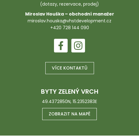
(dotazy, rezervace, prodej)
Miroslav Houška – obchodní manažer
miroslav.houska@vhstdevelopment.cz
+420 728 144 090
VÍCE KONTAKTŮ
BYTY ZELENÝ VRCH
49.4372850N, 15.2352383E
ZOBRAZIT NA MAPĚ