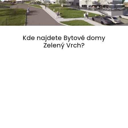
Kde najdete Bytové domy
Zelený Vrch?
BYTY ZELENÝ VRCH
49.4372850N, 15.2352383E