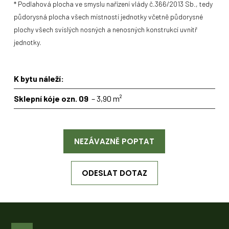
* Podlahová plocha ve smyslu nařízení vlády č.366/2013 Sb., tedy
půdorysná plocha všech místností jednotky včetně půdorysné
plochy všech svislých nosných a nenosných konstrukcí uvnitř
jednotky.
K bytu náleží:
Sklepní kóje ozn. 09
– 3,90 m²
NEZÁVAZNĚ POPTAT
ODESLAT DOTAZ