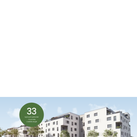
JARO 2027
Kolaudace + dokončení terénních úprav
LÉTO 2027
Předání bytů