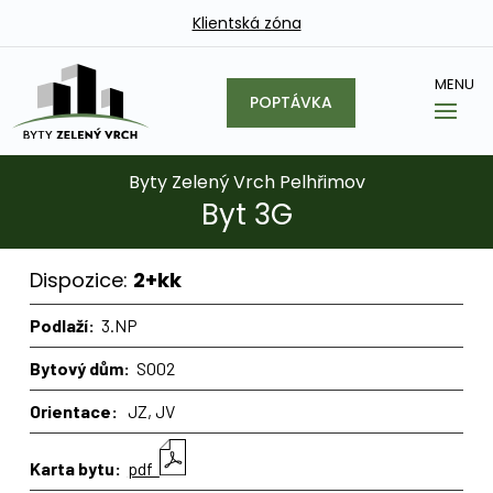
Klientská zóna
POPTÁVKA
Byty Zelený Vrch Pelhřimov
Byt 3G
Dispozice:
2+kk
Podlaží:
3.NP
Bytový dům:
SO02
Orientace:
JZ, JV
Karta bytu:
pdf