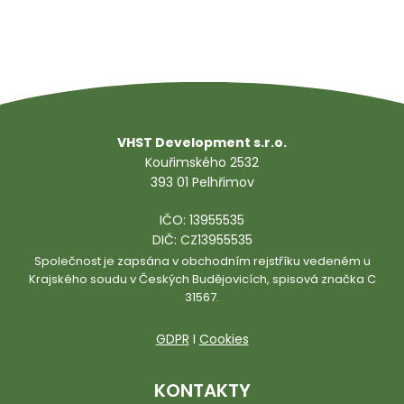
Odesláním tohoto formuláře dávám souhlas
ke
zpracování mých osobních údajů dle zásad GDPR
.
VHST Development s.r.o.
Kouřimského 2532
393 01 Pelhřimov
IČO: 13955535
DIČ: CZ13955535
Společnost je zapsána v obchodním rejstříku vedeném u
Krajského soudu v Českých Budějovicích, spisová značka C
31567.
GDPR
I
Cookies
KONTAKTY