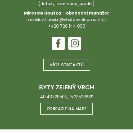
(dotazy, rezervace, prodej)
Miroslav Houška – obchodní manažer
miroslav.houska@vhstdevelopment.cz
+420 728 144 090
VÍCE KONTAKTŮ
BYTY ZELENÝ VRCH
49.4372850N, 15.2352383E
ZOBRAZIT NA MAPĚ