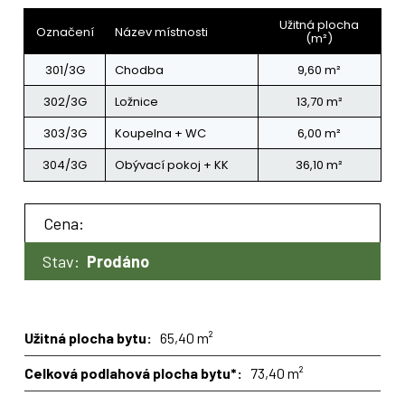
Užitná plocha
Označení
Název místnosti
(m²)
301/3G
Chodba
9,60 m²
302/3G
Ložnice
13,70 m²
303/3G
Koupelna + WC
6,00 m²
304/3G
Obývací pokoj + KK
36,10 m²
Cena:
Stav:
Prodáno
Užitná plocha bytu:
65,40 m²
Celková podlahová plocha bytu*:
73,40 m²