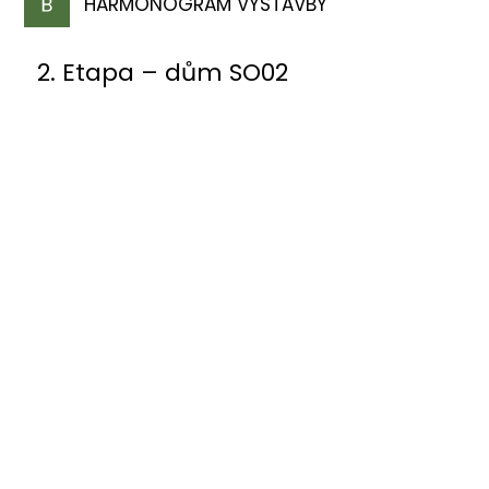
HARMONOGRAM VÝSTAVBY
2. Etapa – dům SO02
PODZIM 2025
Zahájení výstavby
JARO 2026
Dokončení hrubé stavby
JARO 2027
Dokončení kompletní stavby vč. interiérů