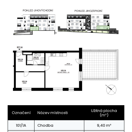
Užitná plocha
Označení
Název místnosti
(m²)
101/1A
Chodba
9,40 m²