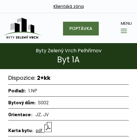
Klientská zóna
POPTÁVKA
Byty Zelený Vrch Pelhřimov
Byt 1A
Dispozice:
2+kk
Podlaží:
1.NP
Bytový dům:
SO02
Orientace:
JZ, JV
Karta bytu:
pdf