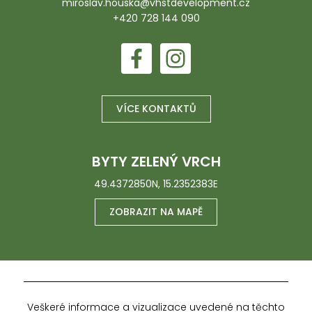
miroslav.houska@vhstdevelopment.cz
+420 728 144 090
VÍCE KONTAKTŮ
BYTY ZELENÝ VRCH
49.4372850N, 15.2352383E
ZOBRAZIT NA MAPĚ
Veškeré informace a vizualizace uvedené na těchto