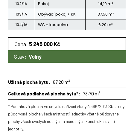
102/1A
Pokoj
14,10 m²
103/1A
Obývací pokoj + KK
37,50 m²
104/1A
WC + koupelna
6,20 m²
Cena:
5 245 000 Kč
Stav:
Volný
Užitná plocha bytu:
67,20 m²
Celková podlahová plocha bytu*:
73,70 m²
* Podlahová plocha ve smyslu nařízení vlády č.366/2013 Sb., tedy
půdorysná plocha všech místností jednotky včetně půdorysné
plochy všech svislých nosných a nenosných konstrukcí uvnitř
jednotky.