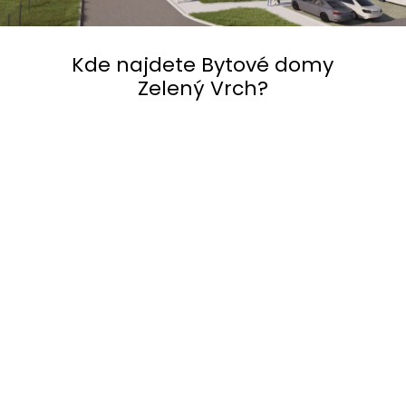
Kde najdete Bytové domy
Zelený Vrch?
BYTY ZELENÝ VRCH
49.4372850N, 15.2352383E