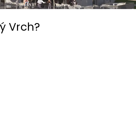
ý Vrch?