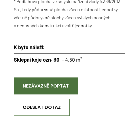
* Podlahová plocha ve smyslu nařízení vlády č.366/2013
Sb., tedy půdorysná plocha všech místností jednotky
včetně půdorysné plochy všech svislých nosných
a nenosných konstrukcí uvnitř jednotky.
K bytu náleží:
Sklepní kóje ozn. 30
– 4,50 m²
NEZÁVAZNĚ POPTAT
ODESLAT DOTAZ