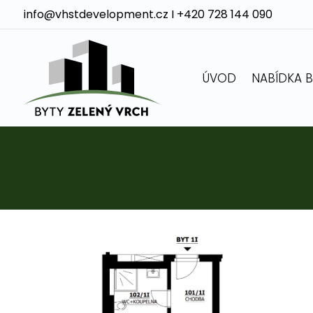
info@vhstdevelopment.cz
I
+420 728 144 090
ÚVOD
NABÍDKA 