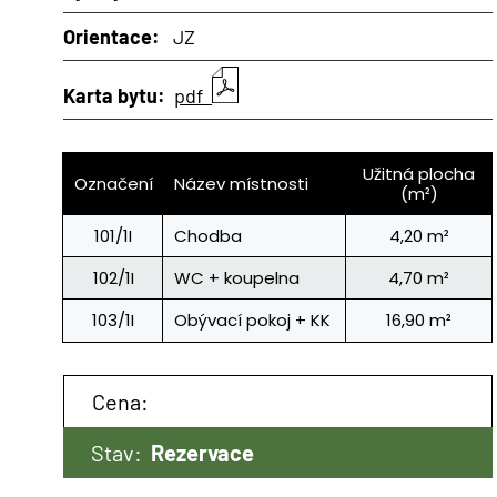
Orientace:
JZ
Karta bytu:
pdf
Užitná plocha
Označení
Název místnosti
(m²)
101/1I
Chodba
4,20 m²
102/1I
WC + koupelna
4,70 m²
103/1I
Obývací pokoj + KK
16,90 m²
Cena:
Stav:
Rezervace