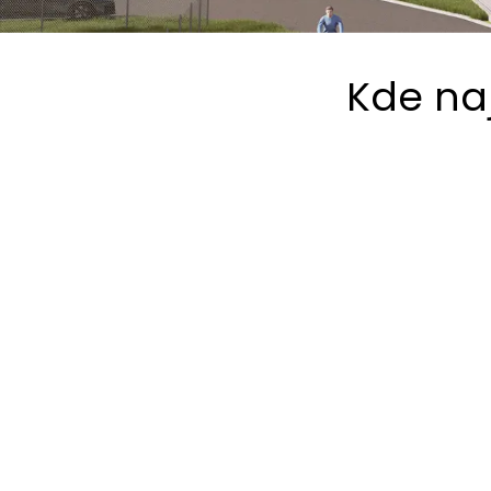
Kde na
BYTY ZELENÝ VRCH
49.4372850N, 15.2352383E