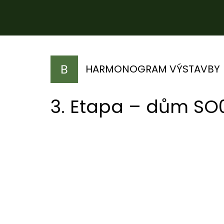
HARMONOGRAM VÝSTAVBY
3. Etapa – dům SO
JARO 2026
ZIMA 
Zahájení výstavby
Dokončen
stav